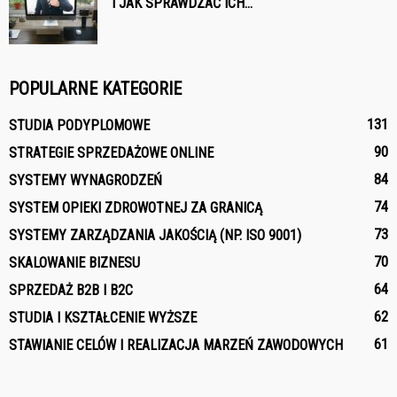
I JAK SPRAWDZAĆ ICH...
POPULARNE KATEGORIE
131
STUDIA PODYPLOMOWE
90
STRATEGIE SPRZEDAŻOWE ONLINE
84
SYSTEMY WYNAGRODZEŃ
74
SYSTEM OPIEKI ZDROWOTNEJ ZA GRANICĄ
73
SYSTEMY ZARZĄDZANIA JAKOŚCIĄ (NP. ISO 9001)
70
SKALOWANIE BIZNESU
64
SPRZEDAŻ B2B I B2C
62
STUDIA I KSZTAŁCENIE WYŻSZE
61
STAWIANIE CELÓW I REALIZACJA MARZEŃ ZAWODOWYCH