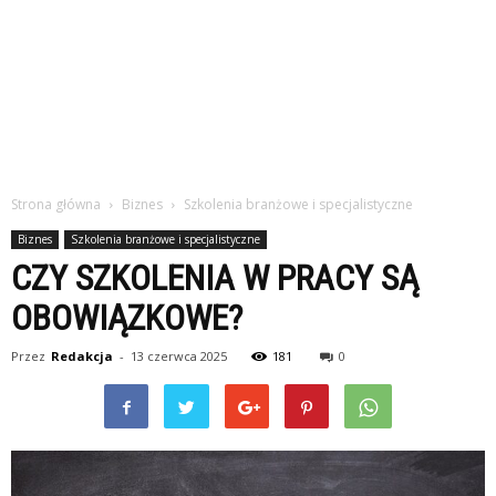
Strona główna
Biznes
Szkolenia branżowe i specjalistyczne
Biznes
Szkolenia branżowe i specjalistyczne
CZY SZKOLENIA W PRACY SĄ
OBOWIĄZKOWE?
Przez
Redakcja
-
13 czerwca 2025
181
0