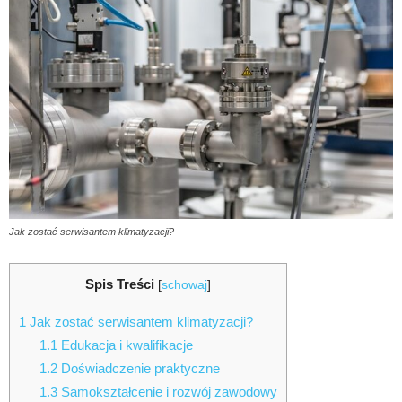
Jak zostać serwisantem klimatyzacji?
Spis Treści
[
schowaj
]
1
Jak zostać serwisantem klimatyzacji?
1.1
Edukacja i kwalifikacje
1.2
Doświadczenie praktyczne
1.3
Samokształcenie i rozwój zawodowy