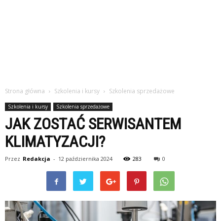
Strona główna
Szkolenia i kursy
Szkolenia sprzedażowe
Szkolenia i kursy
Szkolenia sprzedażowe
JAK ZOSTAĆ SERWISANTEM
KLIMATYZACJI?
Przez
Redakcja
-
12 października 2024
283
0