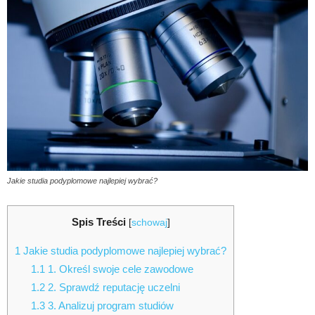
Jakie studia podyplomowe najlepiej wybrać?
Spis Treści
[
schowaj
]
1
Jakie studia podyplomowe najlepiej wybrać?
1.1
1. Określ swoje cele zawodowe
1.2
2. Sprawdź reputację uczelni
1.3
3. Analizuj program studiów