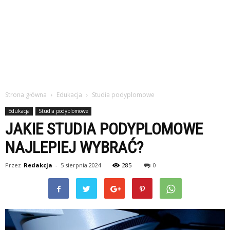
Strona główna
Edukacja
Studia podyplomowe
Edukacja
Studia podyplomowe
JAKIE STUDIA PODYPLOMOWE
NAJLEPIEJ WYBRAĆ?
Przez
Redakcja
-
5 sierpnia 2024
285
0